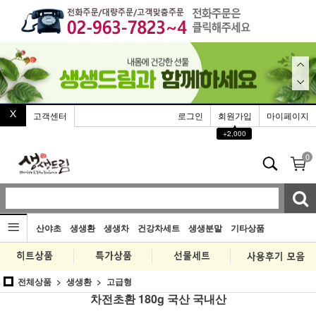
고객센터
로그인
회원가입
마이페이지
▲
+2,000
0
산야초
생생환
생생차
건강차세트
생생분말
기타상품
전체상품
생생환
고급형
차전초환 180g 국산 국내산