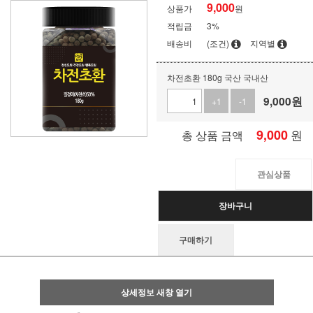
9,000
상품가
원
적립금
3%
배송비
(조건)
지역별
차전초환 180g 국산 국내산
9,000
원
+1
-1
9,000
원
총 상품 금액
관심상품
장바구니
구매하기
상세정보 새창 열기