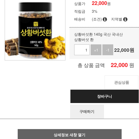
22,000
상품가
원
적립금
3%
배송비
(조건)
지역별
상황버섯환 140g 국산 국내산
상황버섯 환
22,000
원
+1
-1
22,000
원
총 상품 금액
관심상품
장바구니
구매하기
상세정보 새창 열기