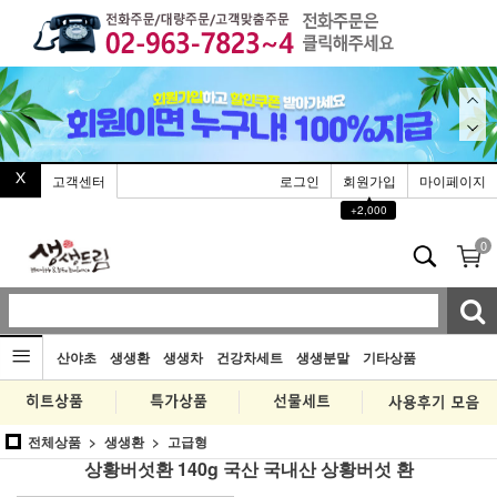
고객센터
로그인
회원가입
마이페이지
▲
+2,000
0
산야초
생생환
생생차
건강차세트
생생분말
기타상품
전체상품
생생환
고급형
상황버섯환 140g 국산 국내산 상황버섯 환