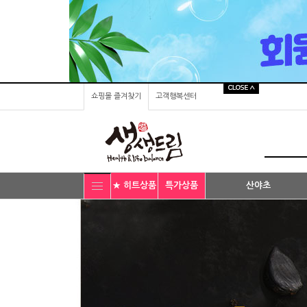
쇼핑몰 즐겨찾기
고객행복센터
★ 히트상품
특가상품
산야초