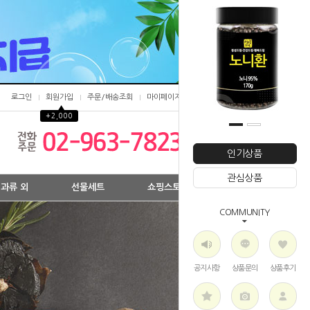
로그인
회원가입
주문/배송조회
마이페이지
▲
+2,000
0
인기상품
관심상품
과류 외
선물세트
쇼핑스토리
COMMUNITY
공지사항
상품문의
상품후기