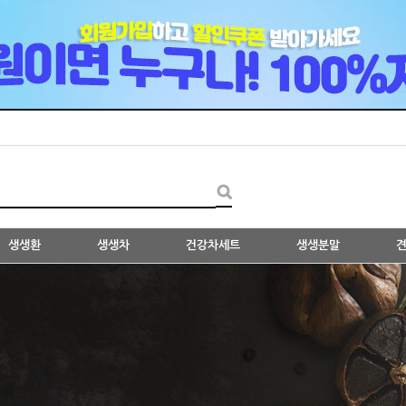
생생환
생생차
건강차세트
생생분말
견