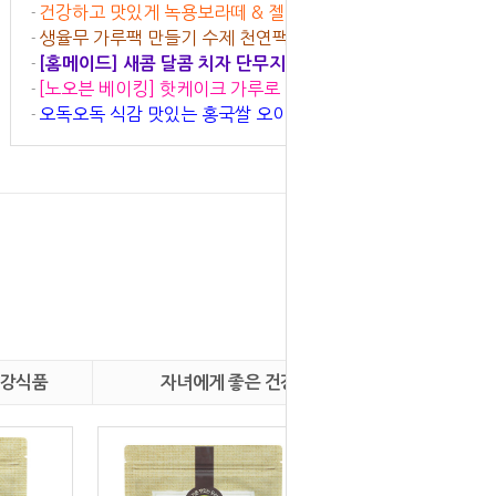
건강하고 맛있게 녹용보라떼 & 젤리 만들기
-
생율무 가루팩 만들기 수제 천연팩 피부관리
-
[홈메이드] 새콤 달콤 치자 단무지 비트 양파 장아
-
[노오븐 베이킹] 핫케이크 가루로 만드는 전기밥솥
-
찌 만들기
오독오독 식감 맛있는 홍국쌀 오이김밥
비트 카스테라
-
건강식품
자녀에게 좋은 건강식품