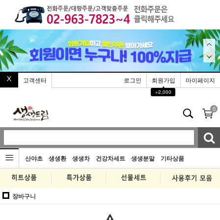
고객센터
로그인
회원가입
마이페이지
▲
+2,000
0
산야초
생생환
생생차
건강차세트
생생분말
기타상품
장바구니