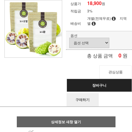
18,900
상품가
원
적립금
3%
개별(전체무료)
지역
배송비
별
옵션
0
원
총 상품 금액
관심상품
장바구니
구매하기
상세정보 새창 열기