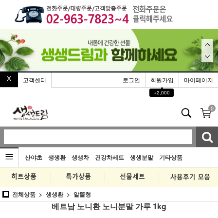
고객센터
로그인
회원가입
마이페이지
▲
+2,000
0
산야초
생생환
생생차
건강차세트
생생분말
기타상품
전체상품
생생환
알뜰형
베트남 노니환 노니분말 가루 1kg