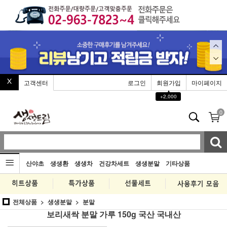
고객센터
로그인
회원가입
마이페이지
▲
+2,000
0
산야초
생생환
생생차
건강차세트
생생분말
기타상품
전체상품
생생분말
분말
보리새싹 분말 가루 150g 국산 국내산