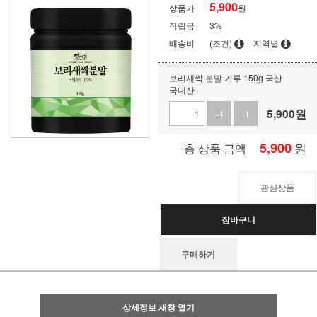
5,900
상품가
원
적립금
3%
배송비
(조건)
지역별
보리새싹 분말 가루 150g 국산
국내산
5,900
원
+1
-1
5,900
원
총 상품 금액
관심상품
장바구니
구매하기
상세정보 새창 열기