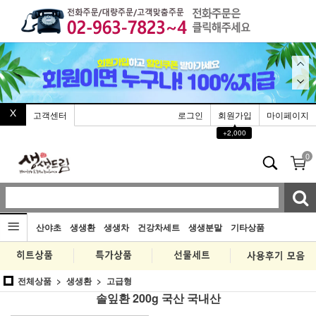
고객센터
로그인
회원가입
마이페이지
▲
+2,000
0
산야초
생생환
생생차
건강차세트
생생분말
기타상품
전체상품
생생환
고급형
솔잎환 200g 국산 국내산