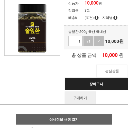
10,000
상품가
원
적립금
3%
배송비
(조건)
지역별
솔잎환 200g 국산 국내산
10,000
원
+1
-1
10,000
원
총 상품 금액
관심상품
장바구니
구매하기
상세정보 새창 열기